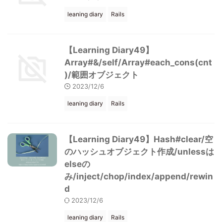
leaning diary
Rails
【Learning Diary49】
Array#&/self/Array#each_cons(cnt
)/範囲オブジェクト
2023/12/6
leaning diary
Rails
【Learning Diary49】Hash#clear/空
のハッシュオブジェクト作成/unlessは
elseの
み/inject/chop/index/append/rewin
d
2023/12/6
leaning diary
Rails