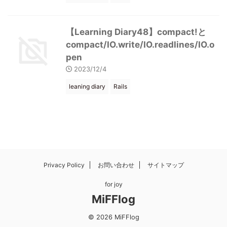
【Learning Diary48】compact!と
compact/IO.write/IO.readlines/IO.o
pen
2023/12/4
leaning diary
Rails
Privacy Policy
お問い合わせ
サイトマップ
for joy
MiFFlog
© 2026 MiFFlog