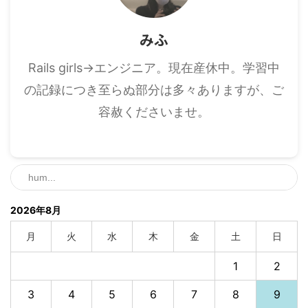
みふ
Rails girls→エンジニア。現在産休中。学習中
の記録につき至らぬ部分は多々ありますが、ご
容赦くださいませ。
2026年8月
月
火
水
木
金
土
日
1
2
3
4
5
6
7
8
9