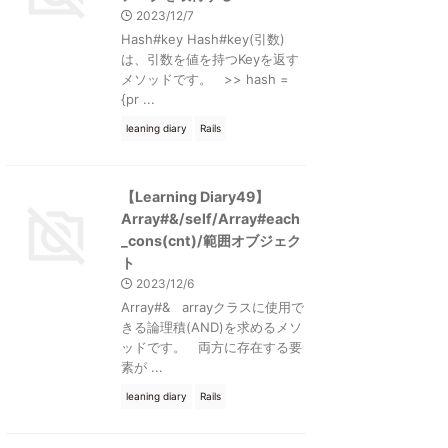
2023/12/7
Hash#key Hash#key(引数)
は、引数を値を持つKeyを返す
メソッドです。 >> hash =
{pr ...
leaning diary
Rails
【Learning Diary49】
Array#&/self/Array#each
_cons(cnt)/範囲オブジェク
ト
2023/12/6
Array#& arrayクラスに使用で
きる論理積(AND)を求めるメソ
ッドです。 両方に存在する要
素が ...
leaning diary
Rails