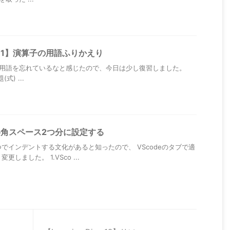
iary31】演算子の用語ふりかえり
用語を忘れているなと感じたので、今日は少し復習しました。
式) ...
を半角スペース2つ分に設定する
つでインデントする文化があると知ったので、 VScodeのタブで適
しました。 1.VSco ...