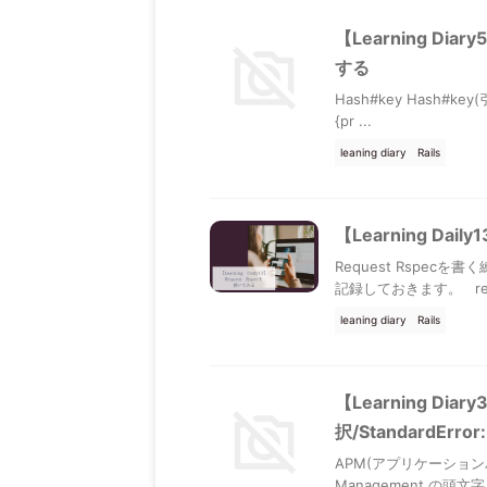
【Learning D
する
Hash#key Hash#
{pr ...
leaning diary
Rails
【Learning Dai
Request Rspe
記録しておきます。 requi
leaning diary
Rails
【Learning D
択/StandardError:..
APM(アプリケーションパフ
Management の頭文字