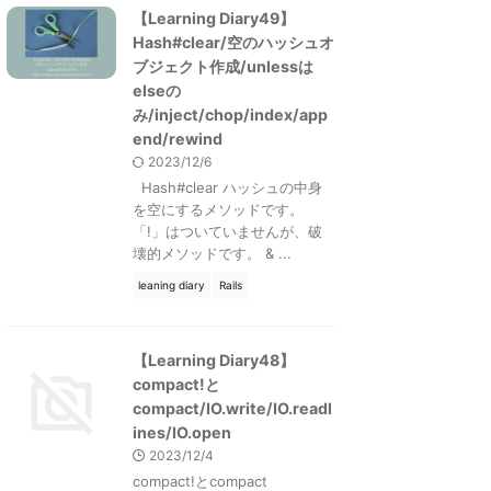
【Learning Diary49】
Hash#clear/空のハッシュオ
ブジェクト作成/unlessは
elseの
み/inject/chop/index/app
end/rewind
2023/12/6
Hash#clear ハッシュの中身
を空にするメソッドです。
「!」はついていませんが、破
壊的メソッドです。 & ...
leaning diary
Rails
【Learning Diary48】
compact!と
compact/IO.write/IO.readl
ines/IO.open
2023/12/4
compact!とcompact