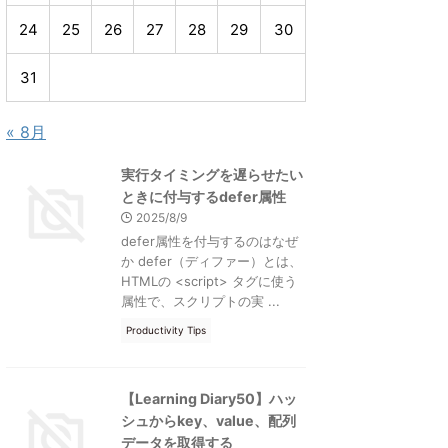
24
25
26
27
28
29
30
31
« 8月
実行タイミングを遅らせたい
ときに付与するdefer属性
2025/8/9
defer属性を付与するのはなぜ
か defer（ディファー）とは、
HTMLの <script> タグに使う
属性で、スクリプトの実 ...
Productivity Tips
【Learning Diary50】ハッ
シュからkey、value、配列
データを取得する