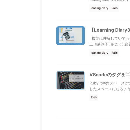
leaning diary
Rails
【Learning D
機能は理解していても
二項演算子 項(こう):命題(
leaning diary
Rails
VScodeのタグ
Rubyは半角スペース2
したスペースになるよう変更
Rails