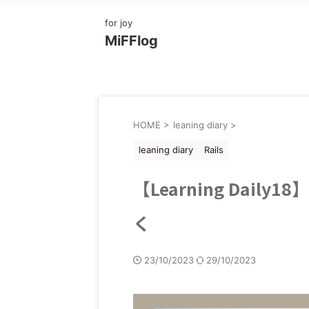
for joy
MiFFlog
HOME
>
leaning diary
>
leaning diary
Rails
【Learning Dai
く
23/10/2023
29/10/2023