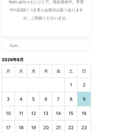
Rails girls→エンジニア。現在産休中。学習
中の記録につき至らぬ部分は多々あります
が、ご容赦くださいませ。
2026年8月
月
火
水
木
金
土
日
1
2
3
4
5
6
7
8
9
10
11
12
13
14
15
16
17
18
19
20
21
22
23