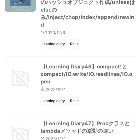
のハッシュオブジェクト作成/unlessは
elseの
み/inject/chop/index/append/rewin
d
2023/12/6
leaning diary
Rails
【Learning Diary48】compact!と
compact/IO.write/IO.readlines/IO.o
pen
2023/12/4
leaning diary
Rails
【Learning Diary47】Procクラスと
lambdaメソッドの挙動の違い
2023/12/2