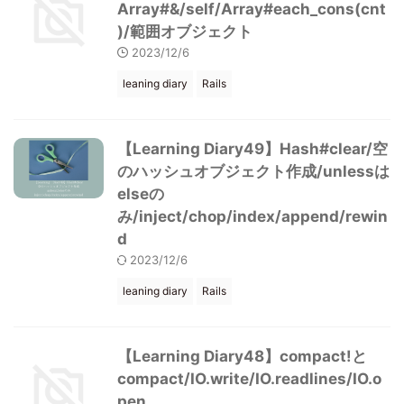
Array#&/self/Array#each_cons(cnt
)/範囲オブジェクト
2023/12/6
leaning diary
Rails
【Learning Diary49】Hash#clear/空
のハッシュオブジェクト作成/unlessは
elseの
み/inject/chop/index/append/rewin
d
2023/12/6
leaning diary
Rails
【Learning Diary48】compact!と
compact/IO.write/IO.readlines/IO.o
pen