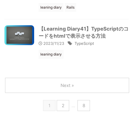
leaning diary
Rails
【Learning Diary41】TypeScriptのコ
ードをhtmlで表示させる方法
2023/11/23
TypeScript
leaning diary
Next »
1
2
…
8