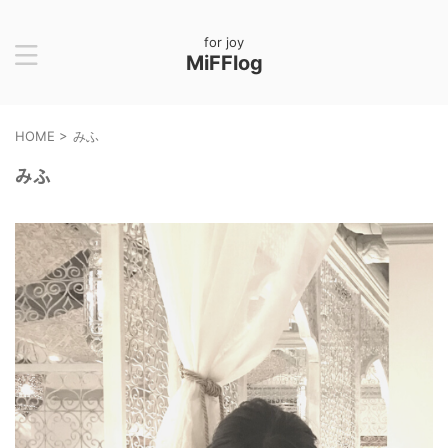
for joy
MiFFlog
HOME
>
みふ
みふ