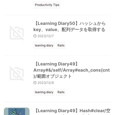
Productivity Tips
【Learning Diary50】ハッシュから
key、value、配列データを取得する
2023/12/7
leaning diary
Rails
【Learning Diary49】
Array#&/self/Array#each_cons(cnt
)/範囲オブジェクト
2023/12/6
leaning diary
Rails
【Learning Diary49】Hash#clear/空