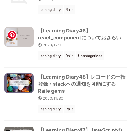
leaning diary
Rails
【Learning Diary46】
react_componentについておさらい
2023/12/1
leaning diary
Rails
Uncategorized
【Learning Diary48】レコードの一括
登録・slackへの通知を可能にする
Raile gems
2023/11/30
leaning diary
Rails
【Learning Diary47】JavaScriptの