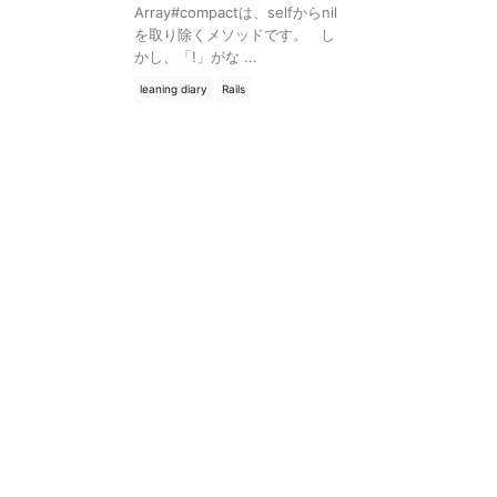
Array#compactは、selfからnil
を取り除くメソッドです。 し
かし、「!」がな ...
leaning diary
Rails