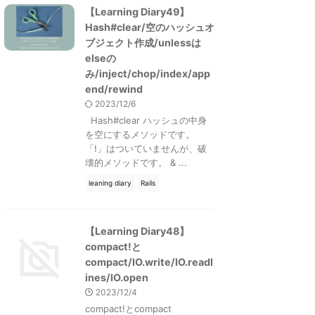
【Learning Diary49】
Hash#clear/空のハッシュオ
ブジェクト作成/unlessは
elseの
み/inject/chop/index/app
end/rewind
2023/12/6
Hash#clear ハッシュの中身
を空にするメソッドです。
「!」はついていませんが、破
壊的メソッドです。 & ...
leaning diary
Rails
【Learning Diary48】
compact!と
compact/IO.write/IO.readl
ines/IO.open
2023/12/4
compact!とcompact