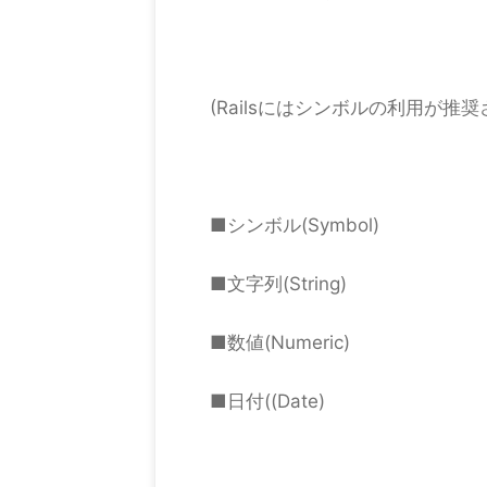
(Railsにはシンボルの利用が推
■シンボル(Symbol)
■文字列(String)
■数値(Numeric)
■日付((Date)