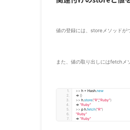
値の登録には、storeメソッド
また、値の取り出しにはfetch
>>
 h = Hash.
new
=
{}
>>
 h.
store
(
"R"
,
"Ruby"
)
=
"Ruby"
>>
 p h.
fetch
(
"R"
)
"Ruby"
=
"Ruby"