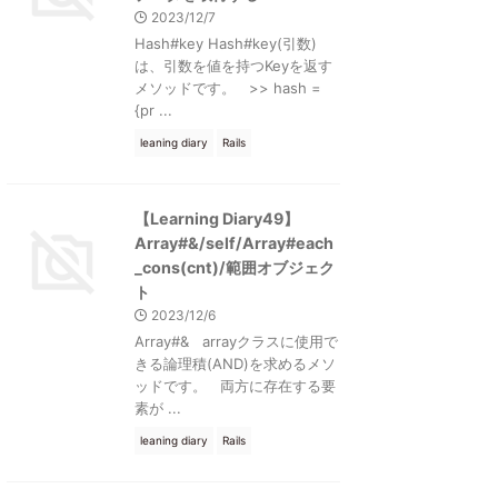
2023/12/7
Hash#key Hash#key(引数)
は、引数を値を持つKeyを返す
メソッドです。 >> hash =
{pr ...
leaning diary
Rails
【Learning Diary49】
Array#&/self/Array#each
_cons(cnt)/範囲オブジェク
ト
2023/12/6
Array#& arrayクラスに使用で
きる論理積(AND)を求めるメソ
ッドです。 両方に存在する要
素が ...
leaning diary
Rails