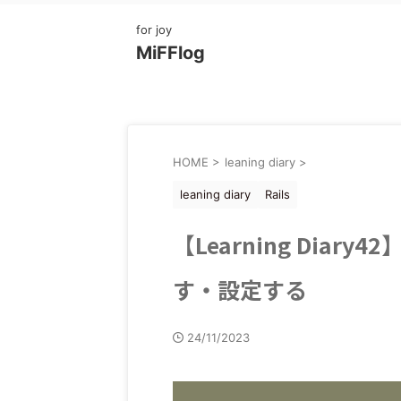
for joy
MiFFlog
HOME
>
leaning diary
>
leaning diary
Rails
【Learning Dia
す・設定する
24/11/2023