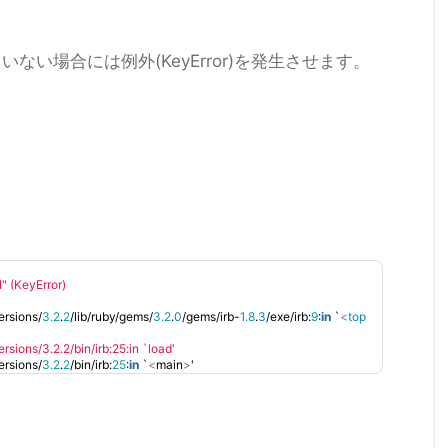
ていない場合には例外(KeyError)を発生させます。
。
N" (KeyError)
ersions/
3.2
.
2
/lib/ruby/gems/
3.2
.
0
/gems/irb-
1.8
.
3
/exe/irb:
9
:
in
 `
<
top
rsions/3.2.2/bin/irb:25:in `load'
ersions/
3.2
.
2
/bin/irb:
25
:
in
 `
<
main
>
'