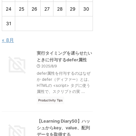
24
25
26
27
28
29
30
31
« 8月
実行タイミングを遅らせたい
ときに付与するdefer属性
2025/8/9
defer属性を付与するのはなぜ
か defer（ディファー）とは、
HTMLの <script> タグに使う
属性で、スクリプトの実 ...
Productivity Tips
【Learning Diary50】ハッ
シュからkey、value、配列
データを取得する