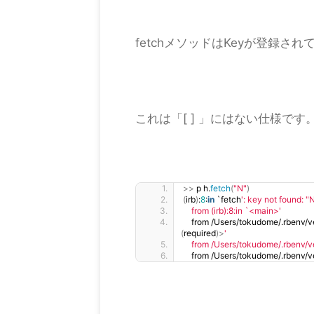
fetchメソッドはKeyが登録され
これは「[ ] 」にはない仕様です
>>
 p h.
fetch
(
"N"
)
(
irb
)
:
8
:
in
 `fetch
': key not found: "
    from (irb):8:in `<main>'
    from /Users/tokudome/.rbenv/v
(
required
)>
'
    from /Users/tokudome/.rbenv/ve
    from /Users/tokudome/.rbenv/v