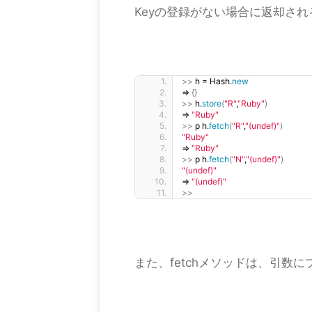
Keyの登録がない場合に返却さ
>>
 h = Hash.
new
=
{}
>>
 h.
store
(
"R"
,
"Ruby"
)
=
"Ruby"
>>
 p h.
fetch
(
"R"
,
"(undef)"
)
"Ruby"
=
"Ruby"
>>
 p h.
fetch
(
"N"
,
"(undef)"
)
"(undef)"
=
"(undef)"
>>
また、fetchメソッドは、引数