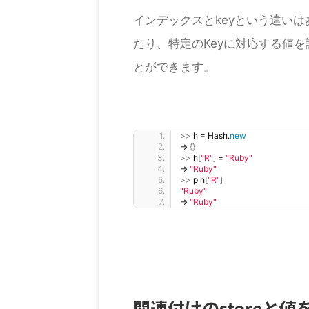
インデックスとkeyという違いは
たり、特定のKeyに対応する値を
とができます。
>>
 h = Hash.
new
=
{}
>>
 h
[
"R"
]
 = 
"Ruby"
=
"Ruby"
>>
 p h
[
"R"
]
"Ruby"
=
"Ruby"
関連付けのstoreと値を