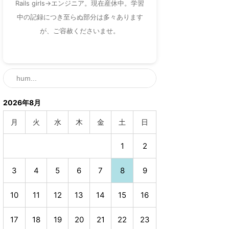
Rails girls→エンジニア。現在産休中。学習
中の記録につき至らぬ部分は多々あります
が、ご容赦くださいませ。
2026年8月
月
火
水
木
金
土
日
1
2
3
4
5
6
7
8
9
10
11
12
13
14
15
16
17
18
19
20
21
22
23