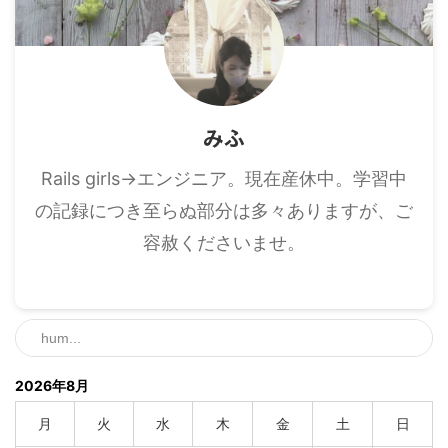
みふ
Rails girls→エンジニア。現在産休中。学習中
の記録につき至らぬ部分は多々ありますが、ご
容赦くださいませ。
2026年8月
月
火
水
木
金
土
日