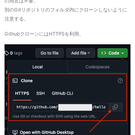
の用意は不要。
別のGitリポジトリのフォルダ内にクローンしないように
注意する。
GithubクローンにはHTTPSを利用。