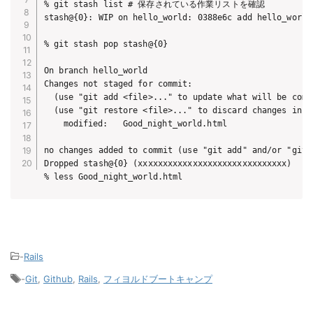
% git stash list # 保存されている作業リストを確認

stash@{0}: WIP on hello_world: 0388e6c add hello_world.
% git stash pop stash@{0}

On branch hello_world

Changes not staged for commit:

  (use "git add <file>..." to update what will be commi
  (use "git restore <file>..." to discard changes in wo
	modified:   Good_night_world.html

no changes added to commit (use "git add" and/or "git c
Dropped stash@{0} (xxxxxxxxxxxxxxxxxxxxxxxxxxxxxx)

% less Good_night_world.html
-
Rails
-
Git
,
Github
,
Rails
,
フィヨルドブートキャンプ