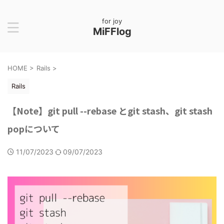
for joy
MiFFlog
HOME
>
Rails
>
Rails
【Note】git pull --rebase とgit stash、git stash
popについて
11/07/2023
09/07/2023