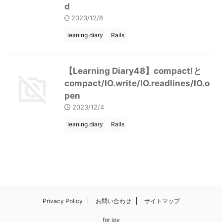
d
2023/12/6
leaning diary
Rails
【Learning Diary48】compact!と
compact/IO.write/IO.readlines/IO.o
pen
2023/12/4
leaning diary
Rails
Privacy Policy
お問い合わせ
サイトマップ
for joy