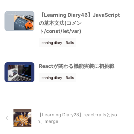
【Learning Diary46】JavaScript
の基本文法(コメン
ト/const/let/var)
leaning diary
Rails
Reactが関わる機能実装に初挑戦
leaning diary
Rails
【Learning Diary28】react-railsとjso
n、merge