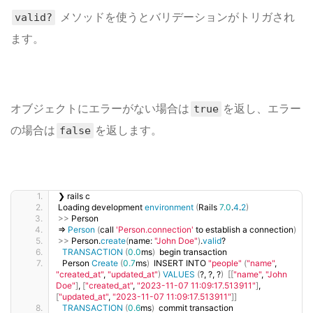
メソッドを使うと
バリデーションがトリガされ
valid?
ます。
オブジェクトにエラーがない場合は
を返し、エラー
true
の場合は
を返します。
false
❯ rails c
Loading development 
environment
(
Rails 
7.0
.
4
.
2
)
>>
 Person
=
Person
(
call 
'Person.connection'
 to establish a connection
)
>>
 Person.
create
(
name: 
"John Doe"
)
.
valid
?
TRANSACTION
(
0.0
ms
)
  begin transaction
  Person 
Create
(
0.7
ms
)
  INSERT INTO 
"people"
(
"name"
, 
"created_at"
, 
"updated_at"
)
VALUES
(
?, ?, ?
)
[[
"name"
, 
"John 
Doe"
]
, 
[
"created_at"
, 
"2023-11-07 11:09:17.513911"
]
, 
[
"updated_at"
, 
"2023-11-07 11:09:17.513911"
]]
TRANSACTION
(
0.6
ms
)
  commit transaction