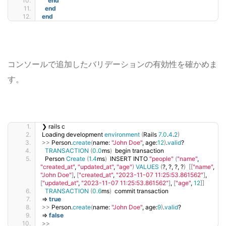
end
end
end
コンソールで追加したバリデーションの有効性を確かめま
す。
❯ rails c
Loading development 
environment
(
Rails 
7.0
.
4
.
2
)
>>
 Person.
create
(
name: 
"John Doe"
, age:
12
)
.
valid
?
TRANSACTION
(
0.0
ms
)
  begin transaction
  Person 
Create
(
1.4
ms
)
  INSERT INTO 
"people"
(
"name"
, 
"created_at"
, 
"updated_at"
, 
"age"
)
VALUES
(
?, ?, ?, ?
)
[[
"name"
, 
"John Doe"
]
, 
[
"created_at"
, 
"2023-11-07 11:25:53.861562"
]
, 
[
"updated_at"
, 
"2023-11-07 11:25:53.861562"
]
, 
[
"age"
, 
12
]]
TRANSACTION
(
0.6
ms
)
  commit transaction
=
true
>>
 Person.
create
(
name: 
"John Doe"
, age:
9
)
.
valid
?
=
false
>>