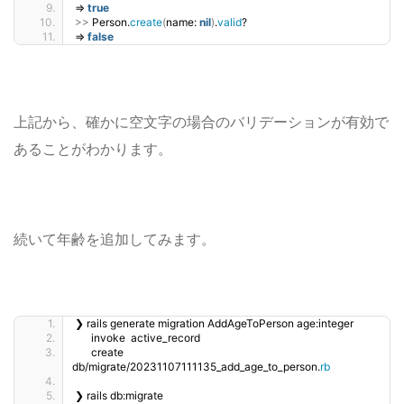
=
true
>>
 Person.
create
(
name: 
nil
)
.
valid
?
=
false
上記から、確かに空文字の場合のバリデーションが有効で
あることがわかります。
続いて年齢を追加してみます。
❯ rails generate migration AddAgeToPerson age:integer
      invoke  active_record
      create    
db/migrate/20231107111135_add_age_to_person.
rb
❯ rails db:migrate