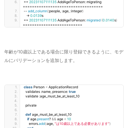
== 
20231107111135
 AddAgeToPerson: migrating 
===================================
-- 
add_column
(
:people, :age, :integer
)
   -
0.0139
s
== 
20231107111135
 AddAgeToPerson: 
migrated
(
0.0140
s
)
==========================
年齢が10歳以上である場合に限り登録できるように、モデ
ルにバリデーションを追加します。
class
 Person 
<
 ApplicationRecord
  validates :name, presence: 
true
  validate :age_must_be_at_least_10
  private
def
 age_must_be_at_least_10
if
 age.
present
? 
&&
 age 
<
10
      errors.
add
(
:age, 
"は10歳以上である必要があります"
)