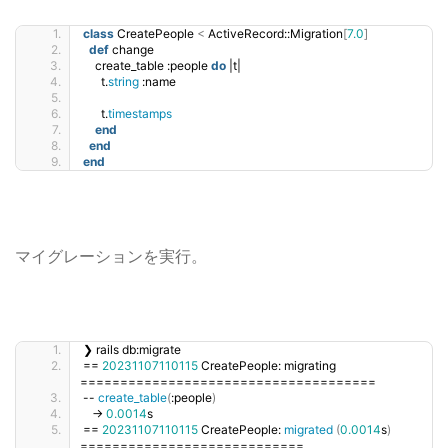
class
 CreatePeople 
<
 ActiveRecord::Migration
[
7.0
]
def
 change
    create_table :people 
do
 |t|
      t.
string
 :name
      t.
timestamps
end
end
end
マイグレーションを実行。
❯ rails db:migrate
== 
20231107110115
 CreatePeople: migrating 
=====================================
-- 
create_table
(
:people
)
   -
0.0014
s
== 
20231107110115
 CreatePeople: 
migrated
(
0.0014
s
)
============================