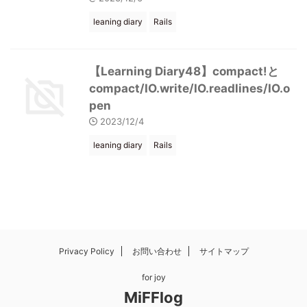
leaning diary
Rails
【Learning Diary48】compact!と
compact/IO.write/IO.readlines/IO.o
pen
2023/12/4
leaning diary
Rails
Privacy Policy
お問い合わせ
サイトマップ
for joy
MiFFlog