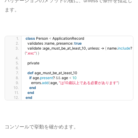
バリデーションのメソッドの後に、unlessで条件を指定し
ます。
class
 Person 
<
 ApplicationRecord
  validates :name, presence: 
true
  validate :age_must_be_at_least_10, unless: -
{
 name.
include
?
(
".exc"
)
}
  private
def
 age_must_be_at_least_10
if
 age.
present
? 
&&
 age 
<
10
      errors.
add
(
:age, 
"は10歳以上である必要があります"
)
end
end
end
コンソールで挙動を確かめます。