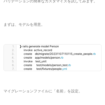
バリデーションの簡単なカスタマイズを試してみます。
まずは、モデルを用意。
❯ rails generate model Person
      invoke  active_record
      create    db/migrate/20231107110115_create_people.
rb
      create    app/models/person.
rb
      invoke    test_unit
      create      test/models/person_test.
rb
      create      test/fixtures/people.
yml
マイグレーションファイルに「名前」を設定。