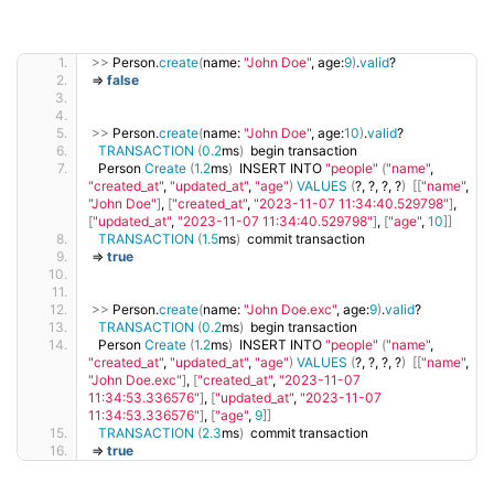
>>
 Person.
create
(
name: 
"John Doe"
, age:
9
)
.
valid
?
=
false
>>
 Person.
create
(
name: 
"John Doe"
, age:
10
)
.
valid
?
TRANSACTION
(
0.2
ms
)
  begin transaction
  Person 
Create
(
1.2
ms
)
  INSERT INTO 
"people"
(
"name"
, 
"created_at"
, 
"updated_at"
, 
"age"
)
VALUES
(
?, ?, ?, ?
)
[[
"name"
, 
"John Doe"
]
, 
[
"created_at"
, 
"2023-11-07 11:34:40.529798"
]
, 
[
"updated_at"
, 
"2023-11-07 11:34:40.529798"
]
, 
[
"age"
, 
10
]]
TRANSACTION
(
1.5
ms
)
  commit transaction
=
true
>>
 Person.
create
(
name: 
"John Doe.exc"
, age:
9
)
.
valid
?
TRANSACTION
(
0.2
ms
)
  begin transaction
  Person 
Create
(
1.2
ms
)
  INSERT INTO 
"people"
(
"name"
, 
"created_at"
, 
"updated_at"
, 
"age"
)
VALUES
(
?, ?, ?, ?
)
[[
"name"
, 
"John Doe.exc"
]
, 
[
"created_at"
, 
"2023-11-07 
11:34:53.336576"
]
, 
[
"updated_at"
, 
"2023-11-07 
11:34:53.336576"
]
, 
[
"age"
, 
9
]]
TRANSACTION
(
2.3
ms
)
  commit transaction
=
true