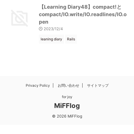
【Learning Diary48】compact!と
compact/IO.write/IO.readlines/IO.o
pen
2023/12/4
leaning diary
Rails
Privacy Policy
お問い合わせ
サイトマップ
for joy
MiFFlog
© 2026 MiFFlog