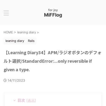
for joy
MiFFlog
HOME
>
leaning diary
>
leaning diary
Rails
【Learning Diary34】APM/ラジオボタンのデフォ
ルト選択/StandardError:...only reversible if
given a type.
14/11/2023
目次
[
表示
]