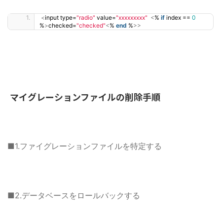
<
input type=
"radio"
 value=
"xxxxxxxxx"
<
% 
if
 index == 
0
%
>
checked=
"checked"
<
% 
end
 %
>>
マイグレーションファイルの削除手順
■1.ファイグレーションファイルを特定する
■2.データベースをロールバックする