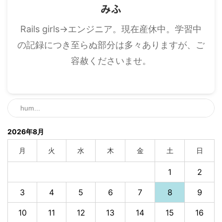
みふ
Rails girls→エンジニア。現在産休中。学習中
の記録につき至らぬ部分は多々ありますが、ご
容赦くださいませ。
2026年8月
月
火
水
木
金
土
日
1
2
3
4
5
6
7
8
9
10
11
12
13
14
15
16