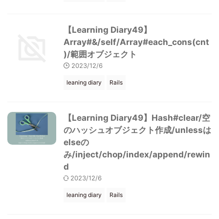
【Learning Diary49】
Array#&/self/Array#each_cons(cnt
)/範囲オブジェクト
2023/12/6
leaning diary
Rails
【Learning Diary49】Hash#clear/空
のハッシュオブジェクト作成/unlessは
elseの
み/inject/chop/index/append/rewin
d
2023/12/6
leaning diary
Rails