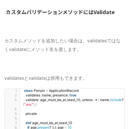
カスタムバリデーションメソッドにはValidate
カスタムメソッドを追加したい場合は、validatesではな
くvalidateにメソッド名を渡します。
validatesとvalidateは併用もできます。
class
 Person 
<
 ApplicationRecord
  validates :name, presence: 
true
  validate :age_must_be_at_least_10, unless: -
{
 name.
include
?
(
".exc"
)
}
  private
def
 age_must_be_at_least_10
if
 age.
present
? 
&&
 age 
<
10