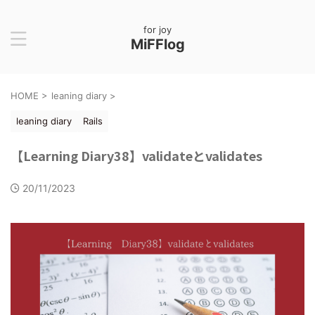
for joy
MiFFlog
HOME
>
leaning diary
>
leaning diary
Rails
【Learning Diary38】validateとvalidates
20/11/2023