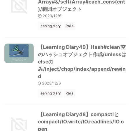
Array#&/self/Array#each_cons(cnt
)/範囲オブジェクト
2023/12/6
leaning diary
Rails
【Learning Diary49】Hash#clear/空
のハッシュオブジェクト作成/unlessは
elseの
み/inject/chop/index/append/rewin
d
2023/12/6
leaning diary
Rails
【Learning Diary48】compact!と
compact/IO.write/IO.readlines/IO.o
pen