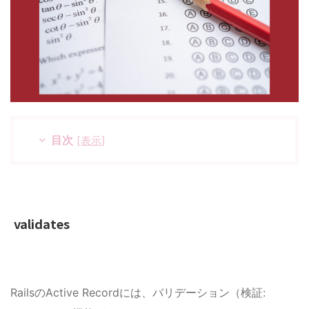
目次
[
表示
]
validates
RailsのActive Recordには、
バリデーション（検証: