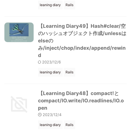
leaning diary
Rails
【Learning Diary49】Hash#clear/空
のハッシュオブジェクト作成/unlessは
elseの
み/inject/chop/index/append/rewin
d
2023/12/6
leaning diary
Rails
【Learning Diary48】compact!と
compact/IO.write/IO.readlines/IO.o
pen
2023/12/4
leaning diary
Rails