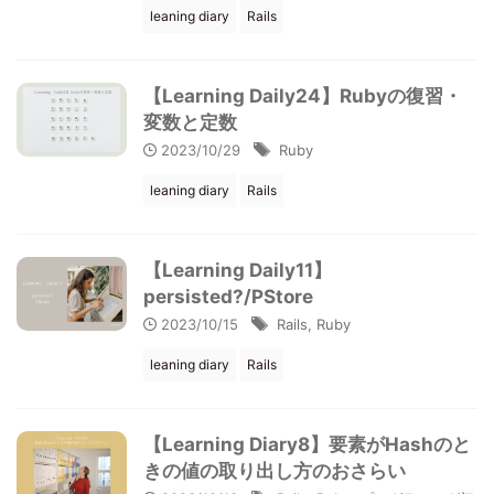
leaning diary
Rails
【Learning Daily24】Rubyの復習・
変数と定数
2023/10/29
Ruby
leaning diary
Rails
【Learning Daily11】
persisted?/PStore
2023/10/15
Rails
,
Ruby
leaning diary
Rails
【Learning Diary8】要素がHashのと
きの値の取り出し方のおさらい