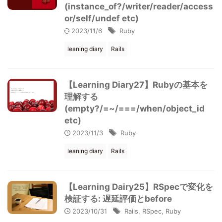
(instance_of?/writer/reader/access
or/self/undef etc)
2023/11/6
Ruby
leaning diary
Rails
【Learning Diary27】Rubyの基本を
理解する
(empty?/=~/===/when/object_id
etc)
2023/11/3
Ruby
leaning diary
Rails
【Learning Dairy25】RSpecで変化を
検証する: 遅延評価とbefore
2023/10/31
Rails
,
RSpec
,
Ruby